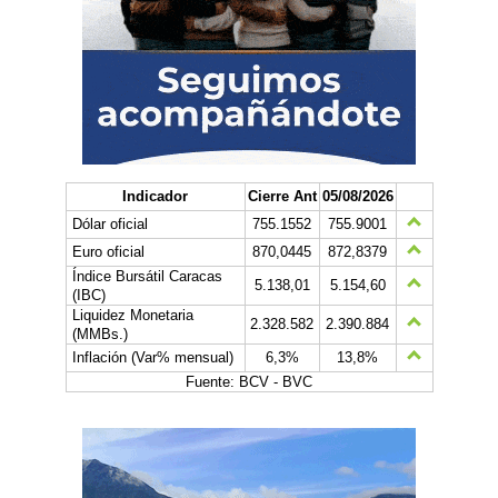
Indicador
Cierre Ant
05/08/2026
Dólar oficial
755.1552
755.9001
Euro oficial
870,0445
872,8379
Índice Bursátil Caracas
5.138,01
5.154,60
(IBC)
Liquidez Monetaria
2.328.582
2.390.884
(MMBs.)
Inflación (Var% mensual)
6,3%
13,8%
Fuente: BCV - BVC