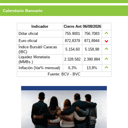
Calendario Bancario
Indicador
Cierre Ant
06/08/2026
Dólar oficial
755.9001
756.7083
Euro oficial
872,8379
871,8944
Índice Bursátil Caracas
5.154,60
5.158,98
(IBC)
Liquidez Monetaria
2.328.582
2.390.884
(MMBs.)
Inflación (Var% mensual)
6,3%
13,8%
Fuente: BCV - BVC