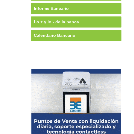
Informe Bancario
Lo + y lo - de la banca
Calendario Bancario