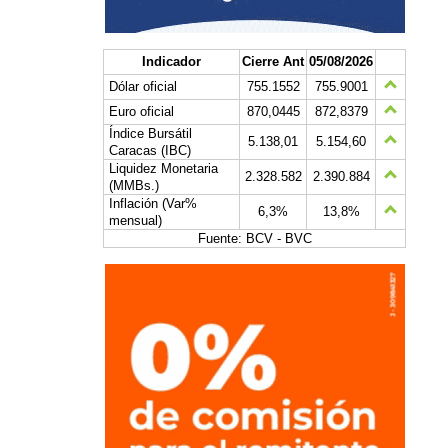
Indicador
Cierre Ant
05/08/2026
Dólar oficial
755.1552
755.9001
Euro oficial
870,0445
872,8379
Índice Bursátil
5.138,01
5.154,60
Caracas (IBC)
Liquidez Monetaria
2.328.582
2.390.884
(MMBs.)
Inflación (Var%
6,3%
13,8%
mensual)
Fuente: BCV - BVC