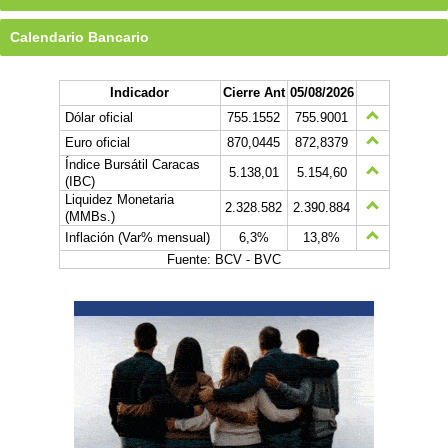
Calendario Bancario
Indicador
Cierre Ant
05/08/2026
Dólar oficial
755.1552
755.9001
Euro oficial
870,0445
872,8379
Índice Bursátil Caracas
5.138,01
5.154,60
(IBC)
Liquidez Monetaria
2.328.582
2.390.884
(MMBs.)
Inflación (Var% mensual)
6,3%
13,8%
Fuente: BCV - BVC