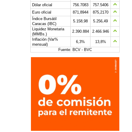
Dólar oficial
756.7083
757.5406
Euro oficial
871,8944
875,2170
Índice Bursátil
5.158,98
5.256,49
Caracas (IBC)
Liquidez Monetaria
2.390.884
2.466.946
(MMBs.)
Inflación (Var%
6,3%
13,8%
mensual)
Fuente: BCV - BVC