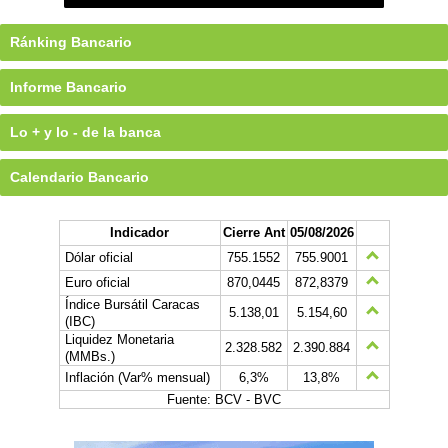
Ránking Bancario
Informe Bancario
Lo + y lo - de la banca
Calendario Bancario
Indicador
Cierre Ant
05/08/2026
Dólar oficial
755.1552
755.9001
Euro oficial
870,0445
872,8379
Índice Bursátil Caracas
5.138,01
5.154,60
(IBC)
Liquidez Monetaria
2.328.582
2.390.884
(MMBs.)
Inflación (Var% mensual)
6,3%
13,8%
Fuente: BCV - BVC