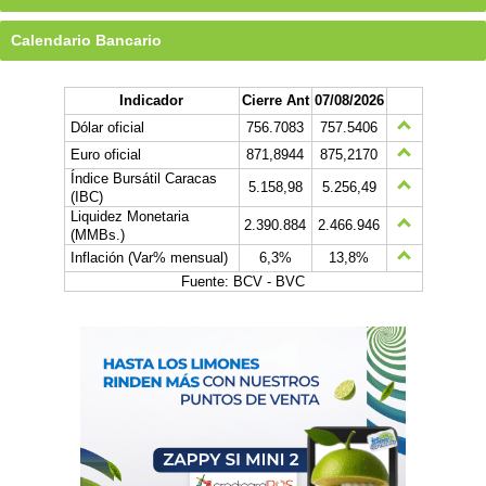
Calendario Bancario
Indicador
Cierre Ant
07/08/2026
Dólar oficial
756.7083
757.5406
Euro oficial
871,8944
875,2170
Índice Bursátil Caracas
5.158,98
5.256,49
(IBC)
Liquidez Monetaria
2.390.884
2.466.946
(MMBs.)
Inflación (Var% mensual)
6,3%
13,8%
Fuente: BCV - BVC