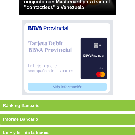
conjunto con Mastercard para traer el
"contactless" a Venezuela
Ránking Bancario
Informe Bancario
Lo + y lo - de la banca