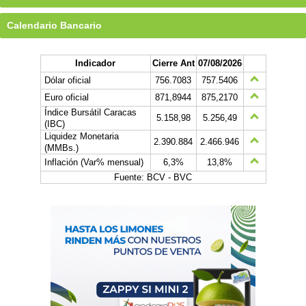
Calendario Bancario
Indicador
Cierre Ant
07/08/2026
Dólar oficial
756.7083
757.5406
Euro oficial
871,8944
875,2170
Índice Bursátil Caracas
5.158,98
5.256,49
(IBC)
Liquidez Monetaria
2.390.884
2.466.946
(MMBs.)
Inflación (Var% mensual)
6,3%
13,8%
Fuente: BCV - BVC