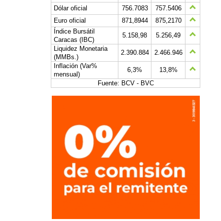
Dólar oficial
756.7083
757.5406
Euro oficial
871,8944
875,2170
Índice Bursátil
5.158,98
5.256,49
Caracas (IBC)
Liquidez Monetaria
2.390.884
2.466.946
(MMBs.)
Inflación (Var%
6,3%
13,8%
mensual)
Fuente: BCV - BVC