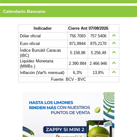
Calendario Bancario
Indicador
Cierre Ant
07/08/2026
Dólar oficial
756.7083
757.5406
Euro oficial
871,8944
875,2170
Índice Bursátil Caracas
5.158,98
5.256,49
(IBC)
Liquidez Monetaria
2.390.884
2.466.946
(MMBs.)
Inflación (Var% mensual)
6,3%
13,8%
Fuente: BCV - BVC