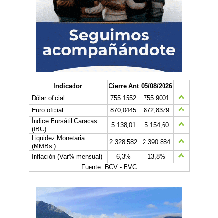
Indicador
Cierre Ant
05/08/2026
Dólar oficial
755.1552
755.9001
Euro oficial
870,0445
872,8379
Índice Bursátil Caracas
5.138,01
5.154,60
(IBC)
Liquidez Monetaria
2.328.582
2.390.884
(MMBs.)
Inflación (Var% mensual)
6,3%
13,8%
Fuente: BCV - BVC