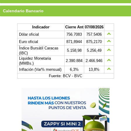
Calendario Bancario
Indicador
Cierre Ant
07/08/2026
Dólar oficial
756.7083
757.5406
Euro oficial
871,8944
875,2170
Índice Bursátil Caracas
5.158,98
5.256,49
(IBC)
Liquidez Monetaria
2.390.884
2.466.946
(MMBs.)
Inflación (Var% mensual)
6,3%
13,8%
Fuente: BCV - BVC