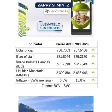
Indicador
Cierre Ant
07/08/2026
Dólar oficial
756.7083
757.5406
Euro oficial
871,8944
875,2170
Índice Bursátil Caracas
5.158,98
5.256,49
(IBC)
Liquidez Monetaria
2.390.884
2.466.946
(MMBs.)
Inflación (Var% mensual)
6,3%
13,8%
Fuente: BCV - BVC