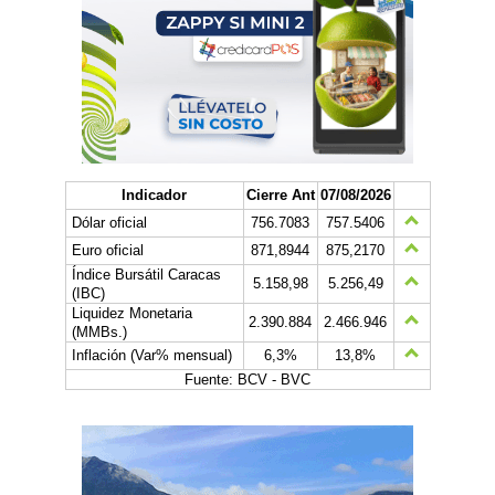
Indicador
Cierre Ant
07/08/2026
Dólar oficial
756.7083
757.5406
Euro oficial
871,8944
875,2170
Índice Bursátil Caracas
5.158,98
5.256,49
(IBC)
Liquidez Monetaria
2.390.884
2.466.946
(MMBs.)
Inflación (Var% mensual)
6,3%
13,8%
Fuente: BCV - BVC