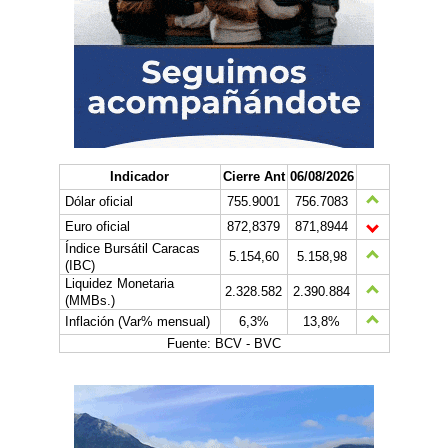
Indicador
Cierre Ant
06/08/2026
Dólar oficial
755.9001
756.7083
Euro oficial
872,8379
871,8944
Índice Bursátil Caracas
5.154,60
5.158,98
(IBC)
Liquidez Monetaria
2.328.582
2.390.884
(MMBs.)
Inflación (Var% mensual)
6,3%
13,8%
Fuente: BCV - BVC