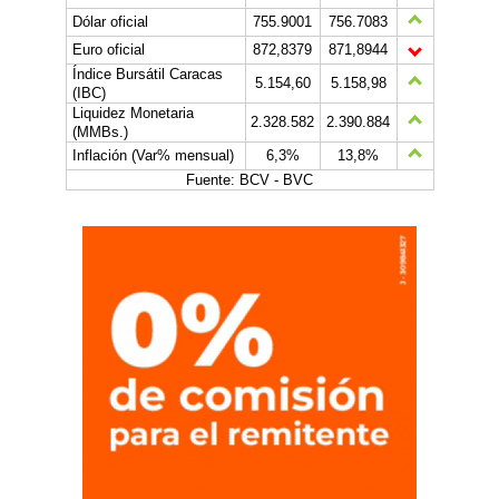
Dólar oficial
755.9001
756.7083
Euro oficial
872,8379
871,8944
Índice Bursátil Caracas
5.154,60
5.158,98
(IBC)
Liquidez Monetaria
2.328.582
2.390.884
(MMBs.)
Inflación (Var% mensual)
6,3%
13,8%
Fuente: BCV - BVC