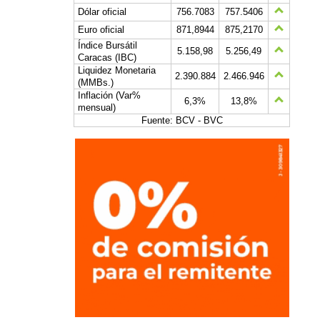
Dólar oficial
756.7083
757.5406
Euro oficial
871,8944
875,2170
Índice Bursátil
5.158,98
5.256,49
Caracas (IBC)
Liquidez Monetaria
2.390.884
2.466.946
(MMBs.)
Inflación (Var%
6,3%
13,8%
mensual)
Fuente: BCV - BVC