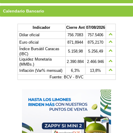
Calendario Bancario
Indicador
Cierre Ant
07/08/2026
Dólar oficial
756.7083
757.5406
Euro oficial
871,8944
875,2170
Índice Bursátil Caracas
5.158,98
5.256,49
(IBC)
Liquidez Monetaria
2.390.884
2.466.946
(MMBs.)
Inflación (Var% mensual)
6,3%
13,8%
Fuente: BCV - BVC