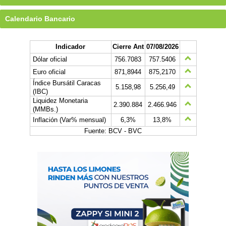
Calendario Bancario
Indicador
Cierre Ant
07/08/2026
Dólar oficial
756.7083
757.5406
Euro oficial
871,8944
875,2170
Índice Bursátil Caracas
5.158,98
5.256,49
(IBC)
Liquidez Monetaria
2.390.884
2.466.946
(MMBs.)
Inflación (Var% mensual)
6,3%
13,8%
Fuente: BCV - BVC