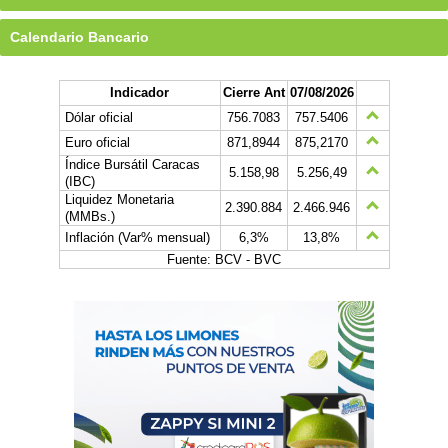
Calendario Bancario
Indicador
Cierre Ant
07/08/2026
Dólar oficial
756.7083
757.5406
Euro oficial
871,8944
875,2170
Índice Bursátil Caracas
5.158,98
5.256,49
(IBC)
Liquidez Monetaria
2.390.884
2.466.946
(MMBs.)
Inflación (Var% mensual)
6,3%
13,8%
Fuente: BCV - BVC