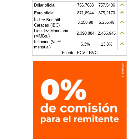
Dólar oficial
756.7083
757.5406
Euro oficial
871,8944
875,2170
Índice Bursátil
5.158,98
5.256,49
Caracas (IBC)
Liquidez Monetaria
2.390.884
2.466.946
(MMBs.)
Inflación (Var%
6,3%
13,8%
mensual)
Fuente: BCV - BVC