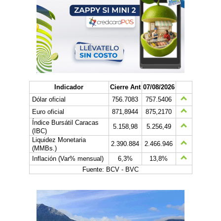
Indicador
Cierre Ant
07/08/2026
Dólar oficial
756.7083
757.5406
Euro oficial
871,8944
875,2170
Índice Bursátil Caracas
5.158,98
5.256,49
(IBC)
Liquidez Monetaria
2.390.884
2.466.946
(MMBs.)
Inflación (Var% mensual)
6,3%
13,8%
Fuente: BCV - BVC