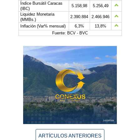
Índice Bursátil Caracas
5.158,98
5.256,49
(IBC)
Liquidez Monetaria
2.390.884
2.466.946
(MMBs.)
Inflación (Var% mensual)
6,3%
13,8%
Fuente: BCV - BVC
ARTÍCULOS ANTERIORES