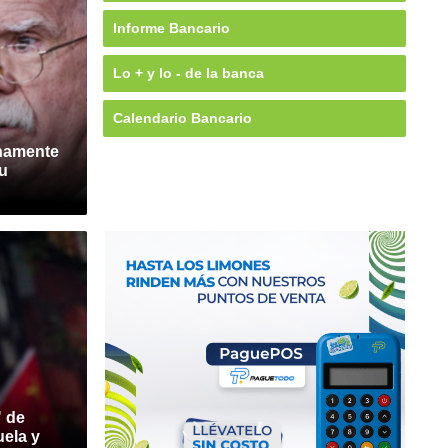
Informe Bancario
Lo + y lo - de la banca
Calendario Bancario
namente
u
" de
ela y