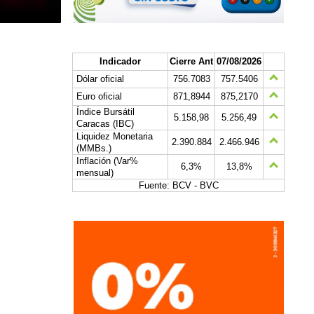
Indicador
Cierre Ant
07/08/2026
Dólar oficial
756.7083
757.5406
Euro oficial
871,8944
875,2170
Índice Bursátil
5.158,98
5.256,49
Caracas (IBC)
Liquidez Monetaria
2.390.884
2.466.946
(MMBs.)
Inflación (Var%
6,3%
13,8%
mensual)
Fuente: BCV - BVC