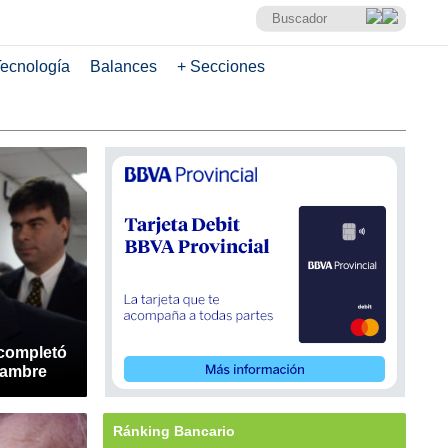
ecnología
Balances
+ Secciones
completó
hambre
Ránking Bancario