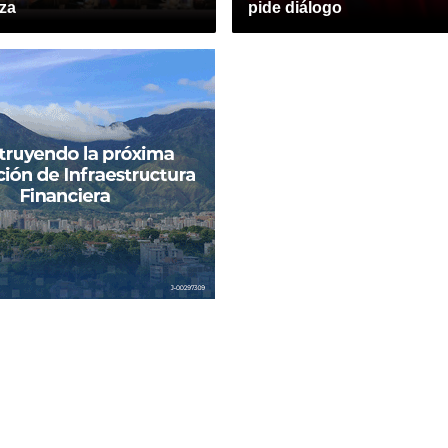
rza
pide diálogo