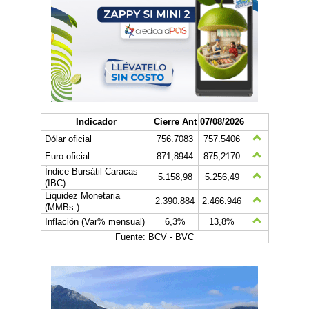
Indicador
Cierre Ant
07/08/2026
Dólar oficial
756.7083
757.5406
Euro oficial
871,8944
875,2170
Índice Bursátil Caracas
5.158,98
5.256,49
(IBC)
Liquidez Monetaria
2.390.884
2.466.946
(MMBs.)
Inflación (Var% mensual)
6,3%
13,8%
Fuente: BCV - BVC