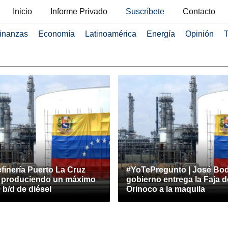
Inicio
Informe Privado
Suscríbete
Contacto
inanzas
Economía
Latinoamérica
Energía
Opinión
T
finería Puerto La Cruz
#YoTePregunto | José Bod
á produciendo un máximo
gobierno entrega la Faja d
 b/d de diésel
Orinoco a la maquila