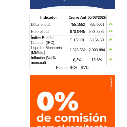
Indicador
Cierre Ant
05/08/2026
Dólar oficial
755.1552
755.9001
Euro oficial
870,0445
872,8379
Índice Bursátil
5.138,01
5.154,60
Caracas (IBC)
Liquidez Monetaria
2.328.582
2.390.884
(MMBs.)
Inflación (Var%
6,3%
13,8%
mensual)
Fuente: BCV - BVC