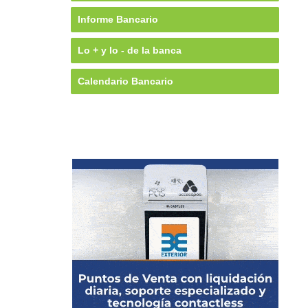
Informe Bancario
Lo + y lo - de la banca
Calendario Bancario