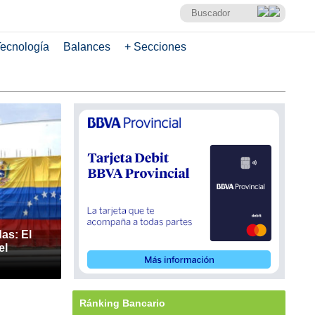
ecnología
Balances
+ Secciones
as: El
el
Ránking Bancario