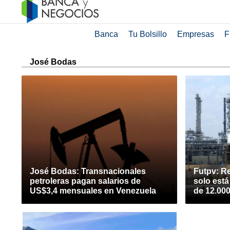
Banca
Tu Bolsillo
Empresas
F
José Bodas
José Bodas: Transnacionales
Futpv: Re
petroleras pagan salarios de
solo est
US$3,4 mensuales en Venezuela
de 12.000