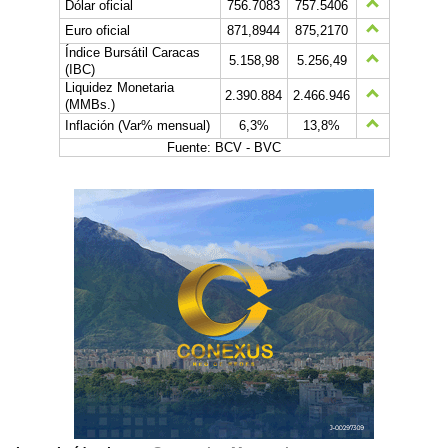
Dólar oficial
756.7083
757.5406
Euro oficial
871,8944
875,2170
Índice Bursátil Caracas
5.158,98
5.256,49
(IBC)
Liquidez Monetaria
2.390.884
2.466.946
(MMBs.)
Inflación (Var% mensual)
6,3%
13,8%
Fuente: BCV - BVC