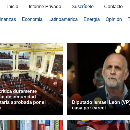
Inicio
Informe Privado
Suscríbete
Contacto
inanzas
Economía
Latinoamérica
Energía
Opinión
T
critica duramente
ión de inmunidad
aria aprobada por el
Diputado Ismael León (VP)
o
casa por cárcel