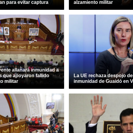
n para evitar captura
alzamiento militar
yente allanará inmunidad a
s que apoyaron fallido
La UE rechaza despojo de
o militar
inmunidad de Guaidó en 