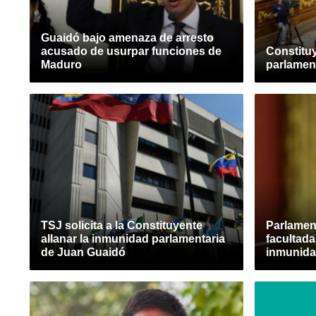
Guaidó bajo amenaza de arresto
acusado de usurpar funciones de
Constituy
Maduro
parlamen
TSJ solicita a la Constituyente
Parlamen
allanar la inmunidad parlamentaria
facultada
de Juan Guaidó
inmunid