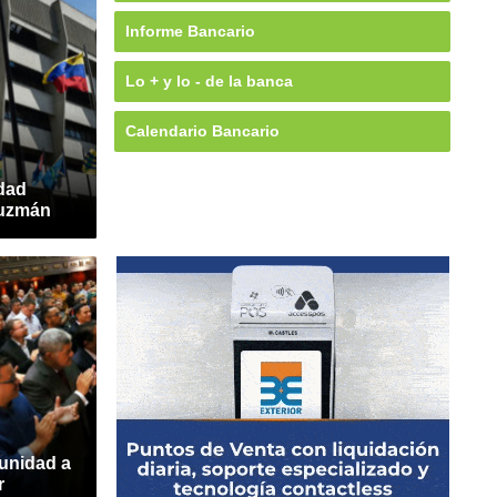
Informe Bancario
Lo + y lo - de la banca
Calendario Bancario
idad
Guzmán
unidad a
r