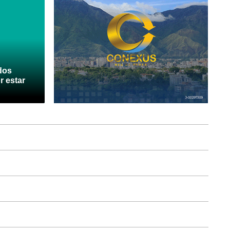
dos
r estar