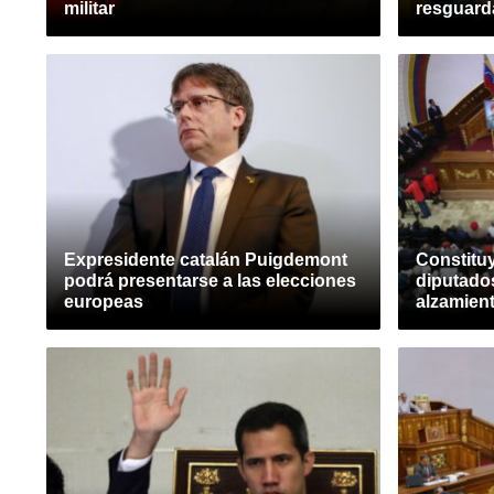
militar
resguarda
Expresidente catalán Puigdemont
Constitu
podrá presentarse a las elecciones
diputado
europeas
alzamient