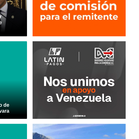
r
e
o de
vara