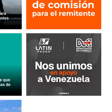
para
antes
e que
tas de