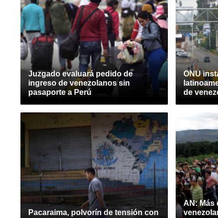
Juzgado evaluará pedido de
ONU inst
ingreso de venezolanos sin
latinoame
pasaporte a Perú
de venez
AN: Más 
Pacaraima, polvorín de tensión con
venezola