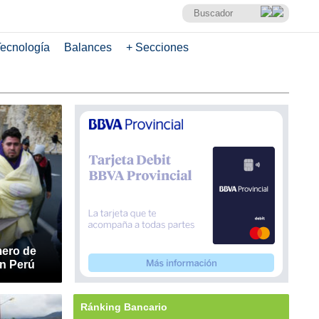
ecnología
Balances
+ Secciones
mero de
n Perú
Ránking Bancario