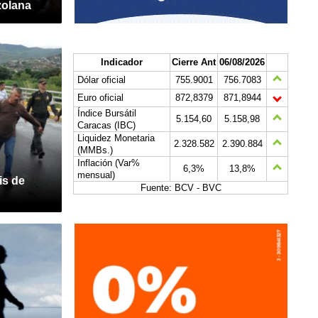
zolana
Indicador
Cierre Ant
06/08/2026
Dólar oficial
755.9001
756.7083
Euro oficial
872,8379
871,8944
Índice Bursátil
5.154,60
5.158,98
Caracas (IBC)
Liquidez Monetaria
2.328.582
2.390.884
(MMBs.)
Inflación (Var%
6,3%
13,8%
mensual)
is de
Fuente: BCV - BVC