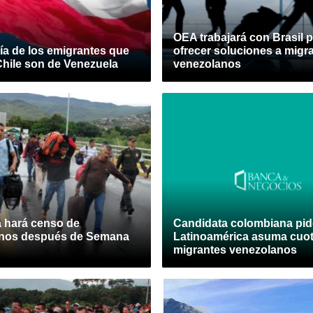
OEA trabajará con Brasil 
ía de los emigrantes que
ofrecer soluciones a migr
Chile son de Venezuela
venezolanos
 hará censo de
Candidata colombiana pid
nos después de Semana
Latinoamérica asuma cuo
migrantes venezolanos