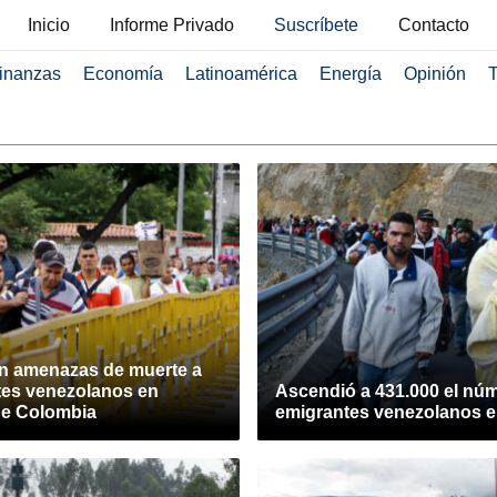
Inicio
Informe Privado
Suscríbete
Contacto
inanzas
Economía
Latinoamérica
Energía
Opinión
T
an amenazas de muerte a
tes venezolanos en
Ascendió a 431.000 el nú
de Colombia
emigrantes venezolanos e