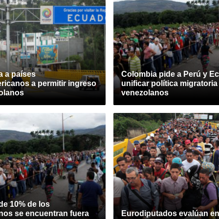
a a países
Colombia pide a Perú y E
ricanos a permitir ingreso
unificar política migratoria
olanos
venezolanos
de 10% de los
nos se encuentran fuera
Eurodiputados evalúan e