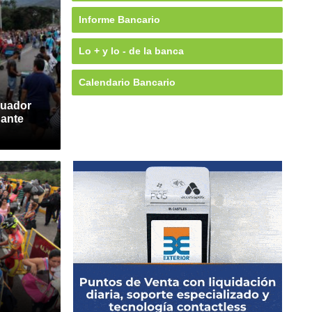
Informe Bancario
Lo + y lo - de la banca
Calendario Bancario
cuador
 ante
n