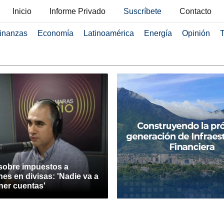
Inicio
Informe Privado
Suscríbete
Contacto
inanzas
Economía
Latinoamérica
Energía
Opinión
T
 sobre impuestos a
es en divisas: 'Nadie va a
ner cuentas'