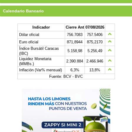
Calendario Bancario
Indicador
Cierre Ant
07/08/2026
Dólar oficial
756.7083
757.5406
Euro oficial
871,8944
875,2170
Índice Bursátil Caracas
5.158,98
5.256,49
(IBC)
Liquidez Monetaria
2.390.884
2.466.946
(MMBs.)
Inflación (Var% mensual)
6,3%
13,8%
Fuente: BCV - BVC