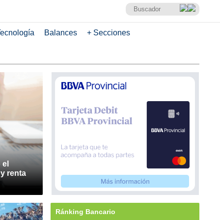
ecnología
Balances
+ Secciones
 el
y renta
Ránking Bancario