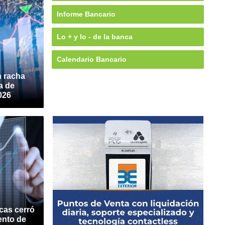
Informe Bancario
Lo + y lo - de la banca
Calendario Bancario
n racha
a de
026
cas cerró
ento de