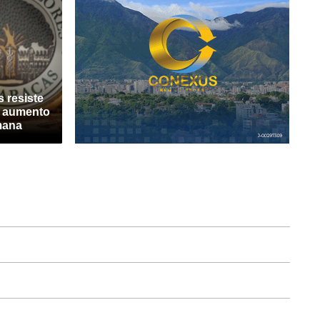
 resiste
n aumento
mana