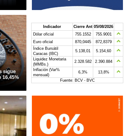
Indicador
Cierre Ant
05/08/2026
Dólar oficial
755.1552
755.9001
Euro oficial
870,0445
872,8379
Índice Bursátil
5.138,01
5.154,60
Caracas (IBC)
Liquidez Monetaria
2.328.582
2.390.884
(MMBs.)
Inflación (Var%
s sigue
6,3%
13,8%
mensual)
e 16,45%
Fuente: BCV - BVC