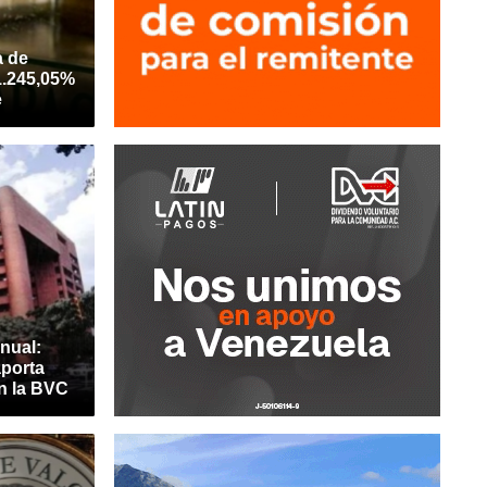
a de
1.245,05%
e
nual:
aporta
n la BVC