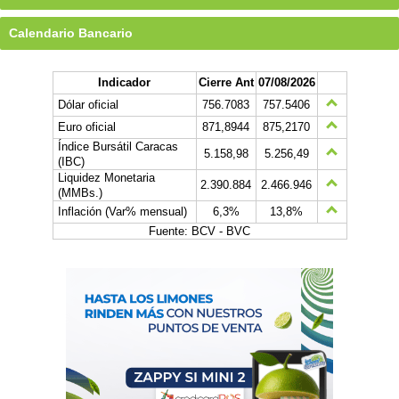
Calendario Bancario
Indicador
Cierre Ant
07/08/2026
Dólar oficial
756.7083
757.5406
Euro oficial
871,8944
875,2170
Índice Bursátil Caracas
5.158,98
5.256,49
(IBC)
Liquidez Monetaria
2.390.884
2.466.946
(MMBs.)
Inflación (Var% mensual)
6,3%
13,8%
Fuente: BCV - BVC