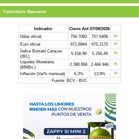
Calendario Bancario
Indicador
Cierre Ant
07/08/2026
Dólar oficial
756.7083
757.5406
Euro oficial
871,8944
875,2170
Índice Bursátil Caracas
5.158,98
5.256,49
(IBC)
Liquidez Monetaria
2.390.884
2.466.946
(MMBs.)
Inflación (Var% mensual)
6,3%
13,8%
Fuente: BCV - BVC