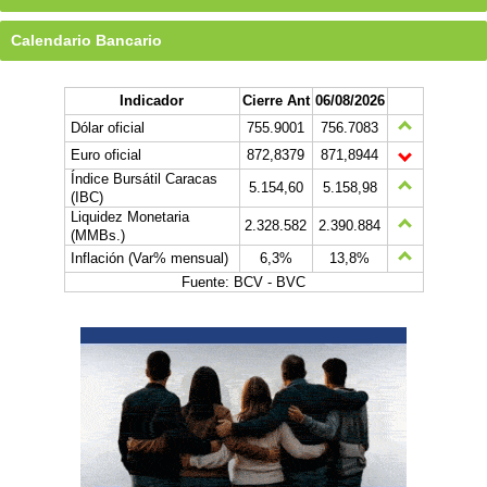
Calendario Bancario
Indicador
Cierre Ant
06/08/2026
Dólar oficial
755.9001
756.7083
Euro oficial
872,8379
871,8944
Índice Bursátil Caracas
5.154,60
5.158,98
(IBC)
Liquidez Monetaria
2.328.582
2.390.884
(MMBs.)
Inflación (Var% mensual)
6,3%
13,8%
Fuente: BCV - BVC