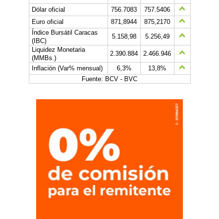
Dólar oficial
756.7083
757.5406
Euro oficial
871,8944
875,2170
Índice Bursátil Caracas
5.158,98
5.256,49
(IBC)
Liquidez Monetaria
2.390.884
2.466.946
(MMBs.)
Inflación (Var% mensual)
6,3%
13,8%
Fuente: BCV - BVC