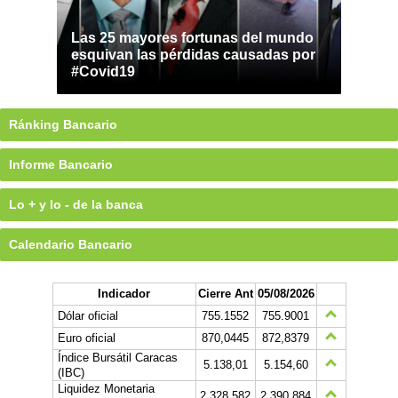
Las 25 mayores fortunas del mundo
esquivan las pérdidas causadas por
#Covid19
Ránking Bancario
Informe Bancario
Lo + y lo - de la banca
Calendario Bancario
Indicador
Cierre Ant
05/08/2026
Dólar oficial
755.1552
755.9001
Euro oficial
870,0445
872,8379
Índice Bursátil Caracas
5.138,01
5.154,60
(IBC)
Liquidez Monetaria
2.328.582
2.390.884