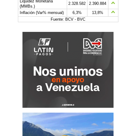
Liquidez Monetaria
2.328.582
2.390.884
(MMBs.)
Inflación (Var% mensual)
6,3%
13,8%
Fuente: BCV - BVC