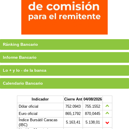
Ránking Bancario
Informe Bancario
Lo + y lo - de la banca
Calendario Bancario
Indicador
Cierre Ant
04/08/2026
Dólar oficial
752.0943
755.1552
Euro oficial
865,1792
870,0445
Índice Bursátil Caracas
5.163,41
5.138,01
(IBC)