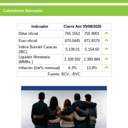
Calendario Bancario
Indicador
Cierre Ant
05/08/2026
Dólar oficial
755.1552
755.9001
Euro oficial
870,0445
872,8379
Índice Bursátil Caracas
5.138,01
5.154,60
(IBC)
Liquidez Monetaria
2.328.582
2.390.884
(MMBs.)
Inflación (Var% mensual)
6,3%
13,8%
Fuente: BCV - BVC