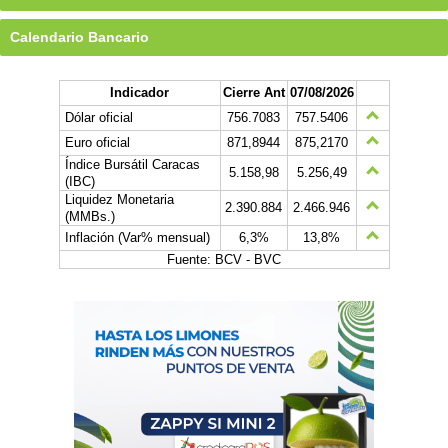
Calendario Bancario
Indicador
Cierre Ant
07/08/2026
Dólar oficial
756.7083
757.5406
Euro oficial
871,8944
875,2170
Índice Bursátil Caracas
5.158,98
5.256,49
(IBC)
Liquidez Monetaria
2.390.884
2.466.946
(MMBs.)
Inflación (Var% mensual)
6,3%
13,8%
Fuente: BCV - BVC