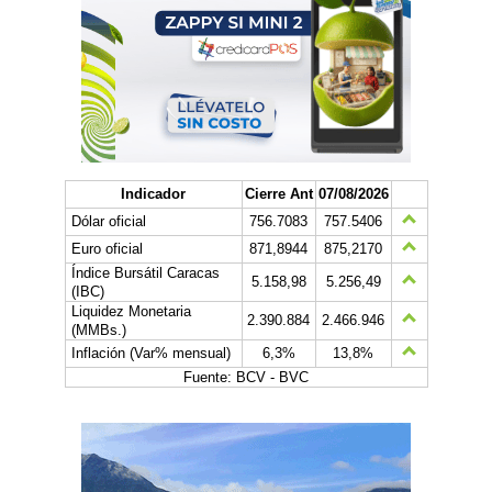
Indicador
Cierre Ant
07/08/2026
Dólar oficial
756.7083
757.5406
Euro oficial
871,8944
875,2170
Índice Bursátil Caracas
5.158,98
5.256,49
(IBC)
Liquidez Monetaria
2.390.884
2.466.946
(MMBs.)
Inflación (Var% mensual)
6,3%
13,8%
Fuente: BCV - BVC