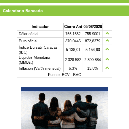
Calendario Bancario
Indicador
Cierre Ant
05/08/2026
Dólar oficial
755.1552
755.9001
Euro oficial
870,0445
872,8379
Índice Bursátil Caracas
5.138,01
5.154,60
(IBC)
Liquidez Monetaria
2.328.582
2.390.884
(MMBs.)
Inflación (Var% mensual)
6,3%
13,8%
Fuente: BCV - BVC