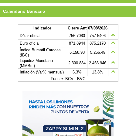
Calendario Bancario
Indicador
Cierre Ant
07/08/2026
Dólar oficial
756.7083
757.5406
Euro oficial
871,8944
875,2170
Índice Bursátil Caracas
5.158,98
5.256,49
(IBC)
Liquidez Monetaria
2.390.884
2.466.946
(MMBs.)
Inflación (Var% mensual)
6,3%
13,8%
Fuente: BCV - BVC