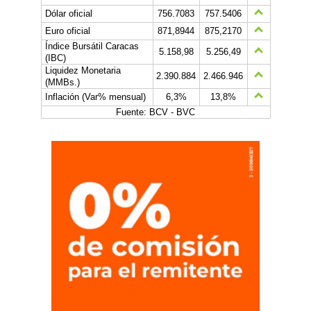
Dólar oficial
756.7083
757.5406
Euro oficial
871,8944
875,2170
Índice Bursátil Caracas
5.158,98
5.256,49
(IBC)
Liquidez Monetaria
2.390.884
2.466.946
(MMBs.)
Inflación (Var% mensual)
6,3%
13,8%
Fuente: BCV - BVC