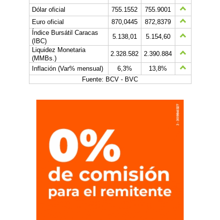
Dólar oficial
755.1552
755.9001
Euro oficial
870,0445
872,8379
Índice Bursátil Caracas
5.138,01
5.154,60
(IBC)
Liquidez Monetaria
2.328.582
2.390.884
(MMBs.)
Inflación (Var% mensual)
6,3%
13,8%
Fuente: BCV - BVC