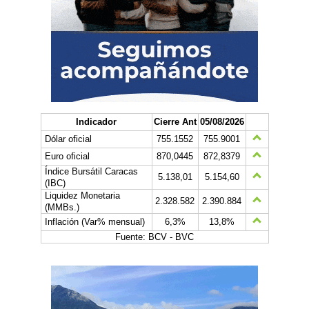
Indicador
Cierre Ant
05/08/2026
Dólar oficial
755.1552
755.9001
Euro oficial
870,0445
872,8379
Índice Bursátil Caracas
5.138,01
5.154,60
(IBC)
Liquidez Monetaria
2.328.582
2.390.884
(MMBs.)
Inflación (Var% mensual)
6,3%
13,8%
Fuente: BCV - BVC