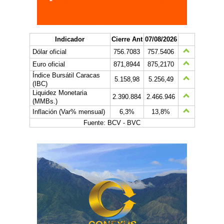
Indicador
Cierre Ant
07/08/2026
Dólar oficial
756.7083
757.5406
Euro oficial
871,8944
875,2170
Índice Bursátil Caracas
5.158,98
5.256,49
(IBC)
Liquidez Monetaria
2.390.884
2.466.946
(MMBs.)
Inflación (Var% mensual)
6,3%
13,8%
Fuente: BCV - BVC