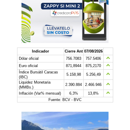
Indicador
Cierre Ant
07/08/2026
Dólar oficial
756.7083
757.5406
Euro oficial
871,8944
875,2170
Índice Bursátil Caracas
5.158,98
5.256,49
(IBC)
Liquidez Monetaria
2.390.884
2.466.946
(MMBs.)
Inflación (Var% mensual)
6,3%
13,8%
Fuente: BCV - BVC