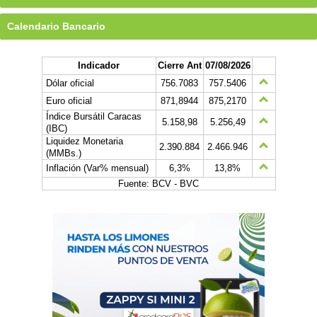
Calendario Bancario
Indicador
Cierre Ant
07/08/2026
Dólar oficial
756.7083
757.5406
Euro oficial
871,8944
875,2170
Índice Bursátil Caracas
5.158,98
5.256,49
(IBC)
Liquidez Monetaria
2.390.884
2.466.946
(MMBs.)
Inflación (Var% mensual)
6,3%
13,8%
Fuente: BCV - BVC