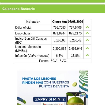
Calendario Bancario
Indicador
Cierre Ant
07/08/2026
Dólar oficial
756.7083
757.5406
Euro oficial
871,8944
875,2170
Índice Bursátil Caracas
5.158,98
5.256,49
(IBC)
Liquidez Monetaria
2.390.884
2.466.946
(MMBs.)
Inflación (Var% mensual)
6,3%
13,8%
Fuente: BCV - BVC